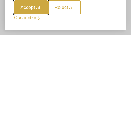
Accept All
Reject All
Customize
Réservez Transferts de l’Aéroport de
Genève à Lausanne
La réservation de Transferts de l’Aéroport de Genève à
Lausanne est simple et rapide. Réservez votre transfert
aéroport en ligne – clair, sécurisé et fiable. En quelques
clics, vous recevez une confirmation ferme.
1