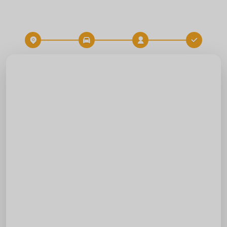
Destination
Heure
RÉSERVATION DE TRAJET
Départ
Destination
Date
Heure