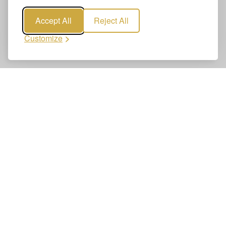
Accept All
Reject All
Customize
Réservez Transfert Aéroport Genève
– Chamonix-Mont-Blanc | Chauffeur
Privé
La réservation de Transfert Aéroport Genève –
Chamonix-Mont-Blanc | Chauffeur Privé est simple et
rapide. Réservez votre transfert aéroport en ligne – clair,
sécurisé et fiable. En quelques clics, vous recevez une
confirmation ferme.