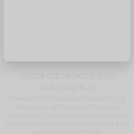
Date
Heure
Ajouter un retour
Passagers
Votre transfert à prix
avantageux
Réservez facilement votre trajet parmi une
sélection de véhicules confortables et
accessibles. Choisissez le modèle qui vous
convient et profitez d’un chauffeur privé et de
partenaires de confiance.