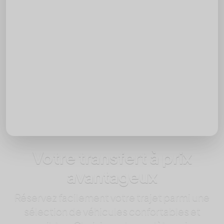
Destination
Date
Heure
Ajouter un retour
Passagers
Votre transfert à prix
avantageux
Réservez facilement votre trajet parmi une
sélection de véhicules confortables et