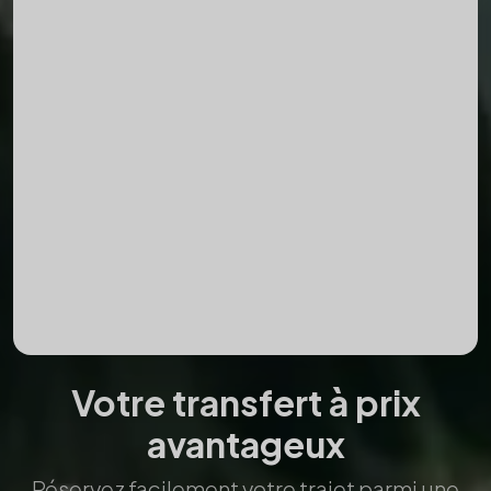
Départ
Destination
Date
Heure
Ajouter un retour
Passagers
Votre transfert à prix
avantageux
Réservez facilement votre trajet parmi une