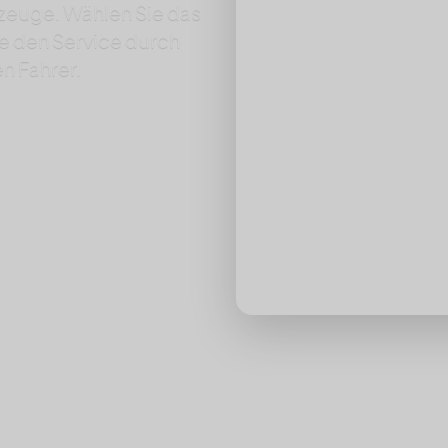
zeuge. Wählen Sie das
Zielort
e den Service durch
en Fahrer.
Datum
Passagiere