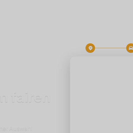
m fairen
Zielort
Start
iner Auswahl