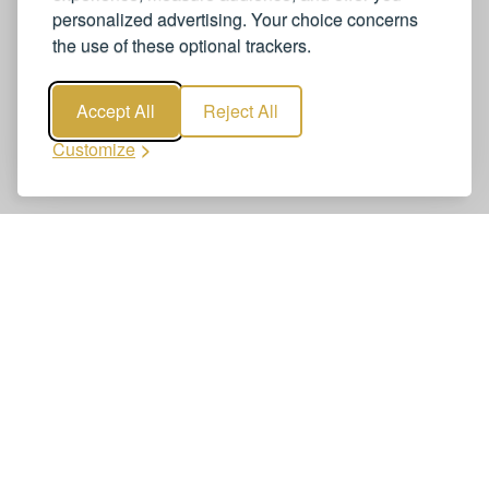
personalized advertising. Your choice concerns
the use of these optional trackers.
Accept All
Reject All
Customize
Buchen Sie Transfers vom Flughafen
Genf nach Lausanne
Die Buchung von Transfers vom Flughafen Genf nach
Lausanne ist einfach und schnell. Reservieren Sie Ihren
Flughafentransfer online – benutzerfreundlich, sicher und
zuverlässig. In wenigen Klicks erhalten Sie eine
verbindliche Bestätigung.