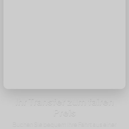
Zielort
Datum
Uhrzeit
Rückfahrt hinzufügen
Passagiere
Ihr Transfer zum fairen
Preis
Buchen Sie bequem Ihre Fahrt aus einer