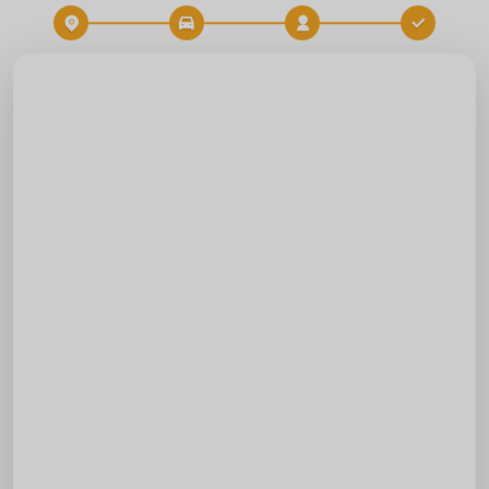
Zielort
Zeit
FAHRT BUCHEN
Start
Zielort
Datum
Uhrzeit